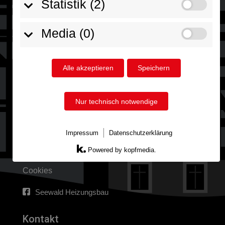
Statistik (2)
jährige Erfolgsgeschichte zurückblicken. Ob Neubau,
Sanierung, Modernisierung, Wartung und Notdienst, wir
sind ein planendes Unternehmen, dass Ihnen eine
Media (0)
große Bandbreite verschiedenster Leistungen aus den
Bereichen Heizung, Sanitär und Klima bietet.
Alle akzeptieren
Speichern
Weitere Informationen
Nur technisch notwendige
Leistungen
Referenzen
Impressum
Datenschutzerklärung
Unternehmen
Powered by kopfmedia.
Stellenangebote
Cookies
Seewald Heizungsbau
Kontakt