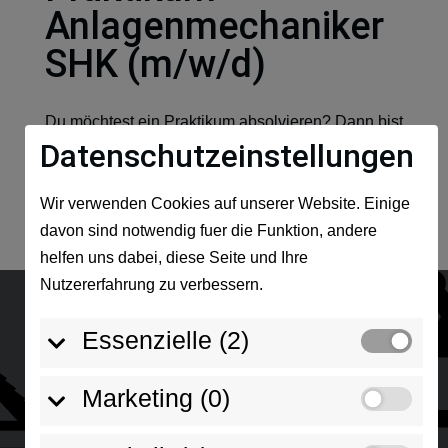
Anlagenmechaniker
SHK (m/w/d)
Du möchtest ein Praktikum absolvieren? Dann bist
Datenschutzeinstellungen
du bei uns genau richtig! Und so sieht dein
Praktikum bei uns aus: Dauer: 1-2 Wochen
Sammle erste Erfahrungen über und sprich mit
Wir verwenden Cookies auf unserer Website. Einige
unseren Profis Du lernst wie unser alltägliches
davon sind notwendig fuer die Funktion, andere
Handwerk funktioniert...
helfen uns dabei, diese Seite und Ihre
Nutzererfahrung zu verbessern.
Essenzielle (2)
Seewald Heizungungsbau GmbH
Marketing (0)
Die Seewald Heizungsbau GmbH kann auf eine 60