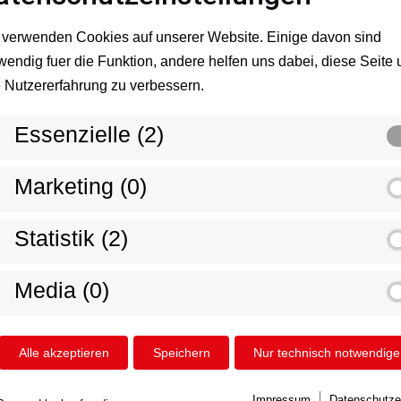
 verwenden Cookies auf unserer Website. Einige davon sind
wendig fuer die Funktion, andere helfen uns dabei, diese Seite
e Nutzererfahrung zu verbessern.
Eine Modernisierung kann Wunder bewirken
daheim und senken Sie gleichzeitig den 
Essenzielle (2)
Einsatz moderner Sanitärtechnik.
Eine Modernisierung Ihres Bades mit uns be
Marketing (0)
Planung bis zur späteren Ausführung und 
Statistik (2)
Media (0)
Alle akzeptieren
Speichern
Nur technisch notwendige
Impressum
Datenschutze