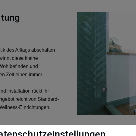
chtung
tik des Alltags abschalten
innt diese kleine
Wohlbefinden und
en Zeit einen immer
 Installation rückt Ihr
ngebot reicht von Standard-
Wellness-Einrichtungen.
atenschutzeinstellungen