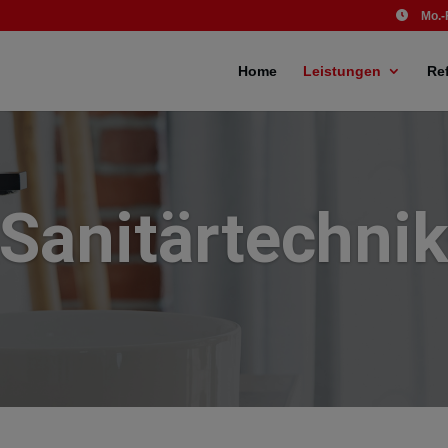
Mo.-
Home
Leistungen
Re
Sanitärtechni