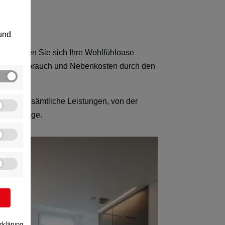
 und
: Gönnen Sie sich Ihre Wohlfühloase
Wasserverbrauch und Nebenkosten durch den
inhaltet sämtliche Leistungen, von der
Endmontage.
rklärung